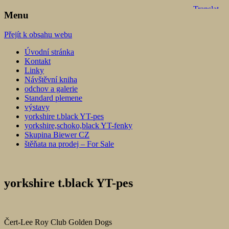
Menu
York biewer terier
Lover's knot
Přejít k obsahu webu
Úvodní stránka
Kontakt
Linky
Návštěvní kniha
odchov a galerie
Standard plemene
výstavy
yorkshire t.black YT-pes
yorkshire,schoko,black YT-fenky
Skupina Biewer CZ
štěňata na prodej – For Sale
yorkshire t.black YT-pes
Čert-Lee Roy Club Golden Dogs