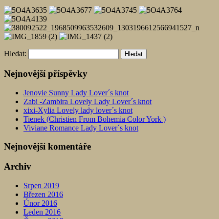
Hledat:
Nejnovější příspěvky
Jenovie Sunny Lady Lover´s knot
Zabi -Zambira Lovely Lady Lover´s knot
xixi-Xylia Lovely lady lover´s knot
Tienek (Christien From Bohemia Color York )
Viviane Romance Lady Lover´s knot
Nejnovější komentáře
Archiv
Srpen 2019
Březen 2016
Únor 2016
Leden 2016