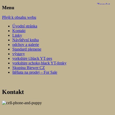
Menu
York biewer terier
Lover's knot
Přejít k obsahu webu
Úvodní stránka
Kontakt
Linky
Návštěvní kniha
odchov a galerie
Standard plemene
výstavy
yorkshire t.black YT-pes
yorkshire,schoko,black YT-fenky
Skupina Biewer CZ
štěňata na prodej – For Sale
Kontakt