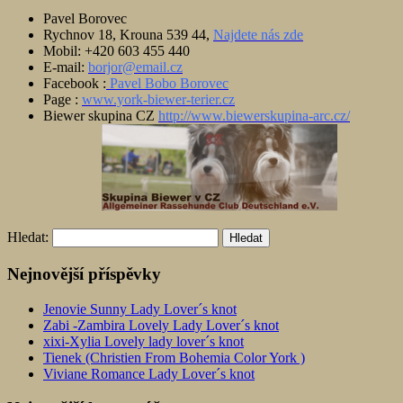
Pavel Borovec
Rychnov 18, Krouna 539 44,
Najdete nás zde
Mobil: +420 603 455 440
E-mail:
borjor@email.cz
Facebook :
Pavel Bobo Borovec
Page :
www.york-biewer-terier.cz
Biewer skupina CZ
http://www.biewerskupina-arc.cz/
Hledat:
Nejnovější příspěvky
Jenovie Sunny Lady Lover´s knot
Zabi -Zambira Lovely Lady Lover´s knot
xixi-Xylia Lovely lady lover´s knot
Tienek (Christien From Bohemia Color York )
Viviane Romance Lady Lover´s knot